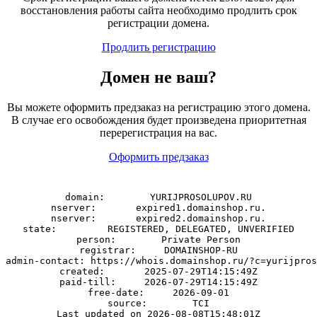
восстановления работы сайта необходимо продлить срок
регистрации домена.
Продлить регистрацию
Домен
не
ваш?
Вы можете оформить предзаказ на регистрацию этого домена.
В случае его освобождения будет произведена приоритетная
перерегистрация на вас.
Оформить предзаказ
domain:        YURIJPROSOLUPOV.RU

nserver:       expired1.domainshop.ru.

nserver:       expired2.domainshop.ru.

state:         REGISTERED, DELEGATED, UNVERIFIED

person:        Private Person

registrar:     DOMAINSHOP-RU

admin-contact: https://whois.domainshop.ru/?c=yurijpros
created:       2025-07-29T14:15:49Z

paid-till:     2026-07-29T14:15:49Z

free-date:     2026-09-01

source:        TCI
