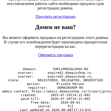
восстановления работы сайта необходимо продлить срок
регистрации домена.
Продлить регистрацию
Домен
не
ваш?
Вы можете оформить предзаказ на регистрацию этого домена.
В случае его освобождения будет произведена приоритетная
перерегистрация на вас.
Оформить предзаказ
domain:        YURIJPROSOLUPOV.RU

nserver:       expired1.domainshop.ru.

nserver:       expired2.domainshop.ru.

state:         REGISTERED, DELEGATED, UNVERIFIED

person:        Private Person

registrar:     DOMAINSHOP-RU

admin-contact: https://whois.domainshop.ru/?c=yurijpros
created:       2025-07-29T14:15:49Z

paid-till:     2026-07-29T14:15:49Z

free-date:     2026-09-01

source:        TCI
