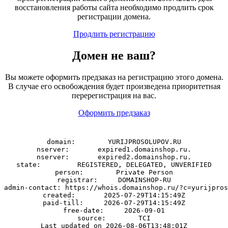
восстановления работы сайта необходимо продлить срок
регистрации домена.
Продлить регистрацию
Домен
не
ваш?
Вы можете оформить предзаказ на регистрацию этого домена.
В случае его освобождения будет произведена приоритетная
перерегистрация на вас.
Оформить предзаказ
domain:        YURIJPROSOLUPOV.RU

nserver:       expired1.domainshop.ru.

nserver:       expired2.domainshop.ru.

state:         REGISTERED, DELEGATED, UNVERIFIED

person:        Private Person

registrar:     DOMAINSHOP-RU

admin-contact: https://whois.domainshop.ru/?c=yurijpros
created:       2025-07-29T14:15:49Z

paid-till:     2026-07-29T14:15:49Z

free-date:     2026-09-01

source:        TCI
